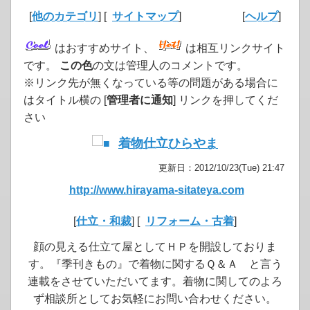
[
他のカテゴリ
] [
サイトマップ
]
[
ヘルプ
]
はおすすめサイト、
は相互リンクサイト
です。
この色
の文は管理人のコメントです。
※リンク先が無くなっている等の問題がある場合に
はタイトル横の [
管理者に通知
] リンクを押してくだ
さい
着物仕立ひらやま
更新日：2012/10/23(Tue) 21:47
http://www.hirayama-sitateya.com
[
仕立・和裁
] [
リフォーム・古着
]
顔の見える仕立て屋としてＨＰを開設しておりま
す。『季刊きもの』で着物に関するＱ＆Ａ と言う
連載をさせていただいてます。着物に関してのよろ
ず相談所としてお気軽にお問い合わせください。