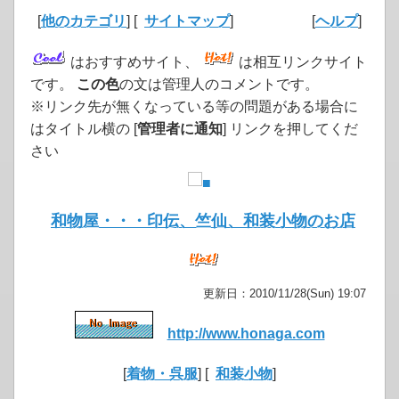
[
他のカテゴリ
] [
サイトマップ
]
[
ヘルプ
]
はおすすめサイト、
は相互リンクサイト
です。
この色
の文は管理人のコメントです。
※リンク先が無くなっている等の問題がある場合に
はタイトル横の [
管理者に通知
] リンクを押してくだ
さい
和物屋・・・印伝、竺仙、和装小物のお店
更新日：2010/11/28(Sun) 19:07
http://www.honaga.com
[
着物・呉服
] [
和装小物
]