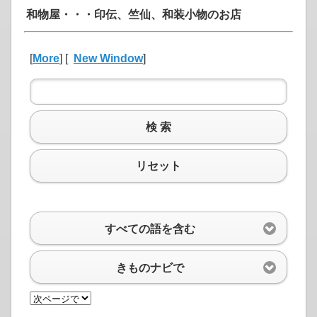
和物屋・・・印伝、竺仙、和装小物のお店
[
More
] [
New Window
]
検 索
リセット
すべての語を含む
きものナビで