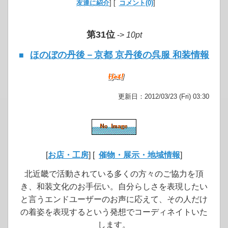
友達に紹介
] [
コメント(0)
]
第31位
->
10pt
ほのぼの丹後－京都 京丹後の呉服 和装情報
■
更新日：2012/03/23 (Fri) 03:30
[
お店・工房
] [
催物・展示・地域情報
]
北近畿で活動されている多くの方々のご協力を頂
き、和装文化のお手伝い。自分らしさを表現したい
と言うエンドユーザーのお声に応えて、その人だけ
の着姿を表現するという発想でコーディネイトいた
します。