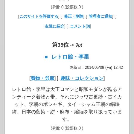
評価: 0 (投票数 0 )
[
このサイトを評価する
] [
修正・削除
] [
管理者に通知
] [
友達に紹介
] [
コメント(0)
]
第35位
->
9pt
レトロ館・李里
■
更新日：2014/05/09 (Fri) 12:42
[
着物・呉服
] [
趣味・コレクション
]
レトロ館・李里は大正ロマンと昭和モダンが甦るア
ンティーク着物と帯、それにジャワ古更紗・古イカ
ット、李朝のポシャギ、タイ・シャム王朝の絹絵
絣、日本の藍染・絣・麻布・縮緬を取り扱っていま
す。
評価: 0 (投票数 0 )