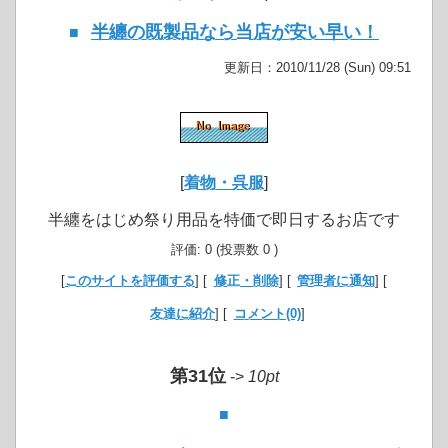
半纏の既製品なら当店が安い早い！
■
更新日：2010/11/28 (Sun) 09:51
[
着物・呉服
]
半纏をはじめ祭り用品を特価で即日するお店です
評価: 0 (投票数 0 )
[
このサイトを評価する
] [
修正・削除
] [
管理者に通知
] [
友達に紹介
] [
コメント(0)
]
第31位
->
10pt
■