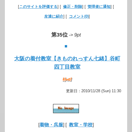
[
このサイトを評価する
] [
修正・削除
] [
管理者に通知
] [
友達に紹介
] [
コメント(0)
]
第35位
->
9pt
■
大阪の着付教室【きものれっすん七緒】谷町
四丁目教室
更新日：2010/11/28 (Sun) 11:30
[
着物・呉服
] [
教室・学校
]