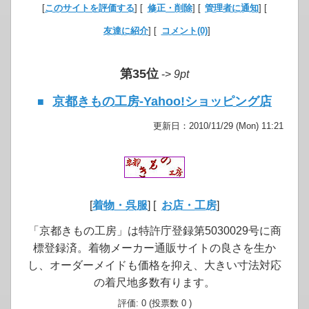
[
このサイトを評価する
] [
修正・削除
] [
管理者に通知
] [
友達に紹介
] [
コメント(0)
]
第35位
->
9pt
京都きもの工房-Yahoo!ショッピング店
■
更新日：2010/11/29 (Mon) 11:21
[
着物・呉服
] [
お店・工房
]
「京都きもの工房」は特許庁登録第5030029号に商
標登録済。着物メーカー通販サイトの良さを生か
し、オーダーメイドも価格を抑え、大きい寸法対応
の着尺地多数有ります。
評価: 0 (投票数 0 )