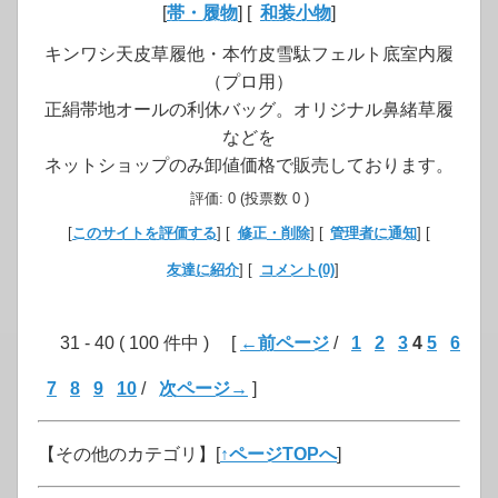
[
帯・履物
] [
和装小物
]
キンワシ天皮草履他・本竹皮雪駄フェルト底室内履
（プロ用）
正絹帯地オールの利休バッグ。オリジナル鼻緒草履
などを
ネットショップのみ卸値価格で販売しております。
評価: 0 (投票数 0 )
[
このサイトを評価する
] [
修正・削除
] [
管理者に通知
] [
友達に紹介
] [
コメント(0)
]
31 - 40 ( 100 件中 ) [
←前ページ
/
1
2
3
4
5
6
7
8
9
10
/
次ページ→
]
【その他のカテゴリ】
[
↑ページTOPへ
]