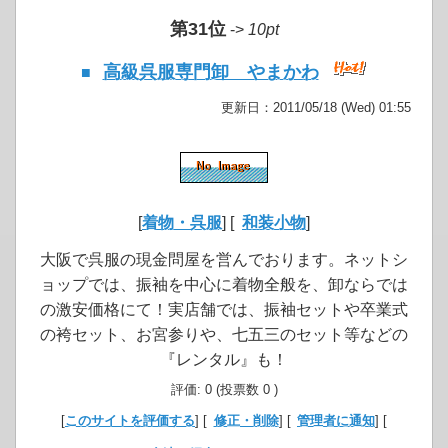
第31位
->
10pt
高級呉服専門卸 やまかわ
■
更新日：2011/05/18 (Wed) 01:55
[
着物・呉服
] [
和装小物
]
大阪で呉服の現金問屋を営んでおります。ネットシ
ョップでは、振袖を中心に着物全般を、卸ならでは
の激安価格にて！実店舗では、振袖セットや卒業式
の袴セット、お宮参りや、七五三のセット等などの
『レンタル』も！
評価: 0 (投票数 0 )
[
このサイトを評価する
] [
修正・削除
] [
管理者に通知
] [