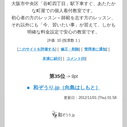
大阪市中央区「谷町四丁目」駅下車すぐ、あたたか
な町屋での個人着付教室です。
初心者の方のレッスン～師範を志す方のレッスン、
それ以外にも「今、習いたい事」が習えて、しかも
明確な料金設定で安心の教室です。
評価: 10 (投票数 1 )
[
このサイトを評価する
] [
修正・削除
] [
管理者に通知
] [
友達に紹介
] [
コメント(0)
]
第35位
->
9pt
和ぞうり.jp（向島はしもと）
■
更新日：2012/11/01 (Thu) 01:58