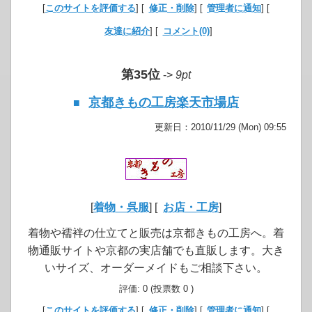
[
このサイトを評価する
] [
修正・削除
] [
管理者に通知
] [
友達に紹介
] [
コメント(0)
]
第35位
->
9pt
京都きもの工房楽天市場店
■
更新日：2010/11/29 (Mon) 09:55
[
着物・呉服
] [
お店・工房
]
着物や襦袢の仕立てと販売は京都きもの工房へ。着
物通販サイトや京都の実店舗でも直販します。大き
いサイズ、オーダーメイドもご相談下さい。
評価: 0 (投票数 0 )
[
このサイトを評価する
] [
修正・削除
] [
管理者に通知
] [