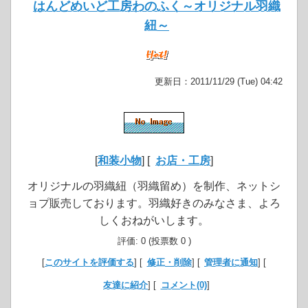
はんどめいど工房わのふく～オリジナル羽織
紐～
更新日：2011/11/29 (Tue) 04:42
[
和装小物
] [
お店・工房
]
オリジナルの羽織紐（羽織留め）を制作、ネットシ
ョプ販売しております。羽織好きのみなさま、よろ
しくおねがいします。
評価: 0 (投票数 0 )
[
このサイトを評価する
] [
修正・削除
] [
管理者に通知
] [
友達に紹介
] [
コメント(0)
]