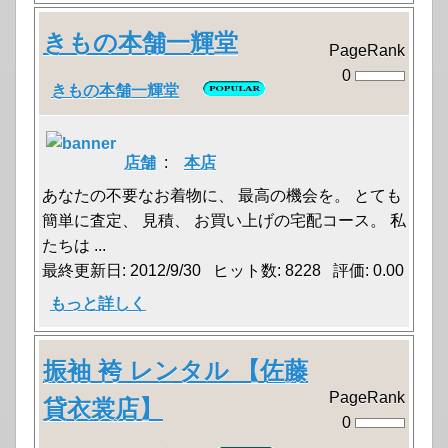
きもの本舗一輝堂
PageRank
0
きもの本舗一輝堂
店舗
:
本店
あなたの不要なお着物に、 最高の機会を。 とても
簡単に査定、 見積、 お買い上げの宅配コース。 私
たちは ...
最終更新日: 2012/9/30 ヒット数: 8228 評価: 0.00
もっと詳しく
振袖 袴 レンタル 【佐藤
PageRank
貸衣裳店】
0