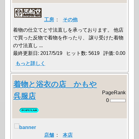
工房
:
その他
着物の仕立てと寸法直しを承っております。 他店
で買った反物で着物を作ったり、 譲り受けた着物
の寸法直し ...
最終更新日: 2017/5/19 ヒット数: 5619 評価: 0.00
もっと詳しく
着物と浴衣の店 かもや
PageRank
呉服店
0
店舗
:
本店