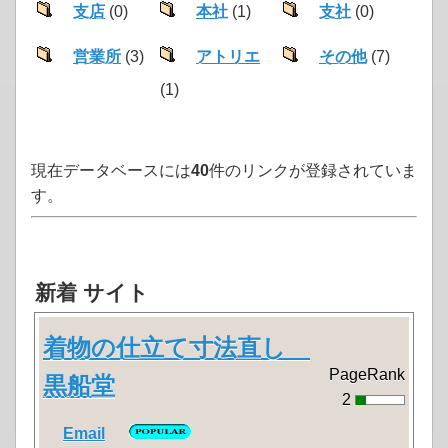
支店
(0)
本社
(1)
支社
(0)
営業所
(3)
アトリエ
その他
(7)
(1)
現在データベースには
40
件のリンクが登録されていま
す。
新着 サイト
着物の仕立て寸法直し
PageRank
黒船堂
2
Email