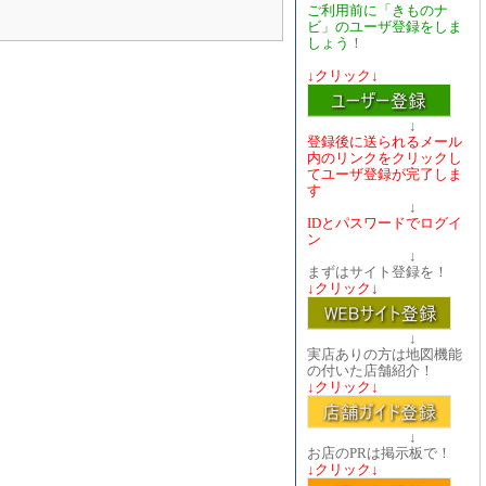
ご利用前に「きものナ
ビ」のユーザ登録をしま
しょう
！
↓クリック↓
↓
登録後に送られるメール
内のリンクをクリックし
てユーザ登録が完了しま
す
↓
IDとパスワードでログイ
ン
↓
まずはサイト登録を！
↓クリック↓
↓
実店ありの方は地図機能
の付いた店舗紹介！
↓クリック↓
↓
お店のPRは掲示板で！
↓クリック↓