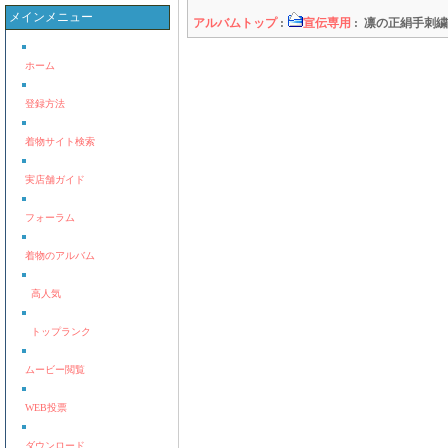
メインメニュー
アルバムトップ
:
宣伝専用
: 凛の正絹手刺
ホーム
登録方法
着物サイト検索
実店舗ガイド
フォーラム
着物のアルバム
高人気
トップランク
ムービー閲覧
WEB投票
ダウンロード