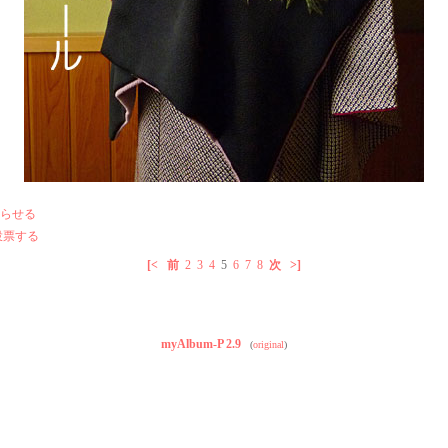
らせる
投票する
[<
前
2
3
4
5
6
7
8
次
>]
myAlbum-P 2.9
(
original
)