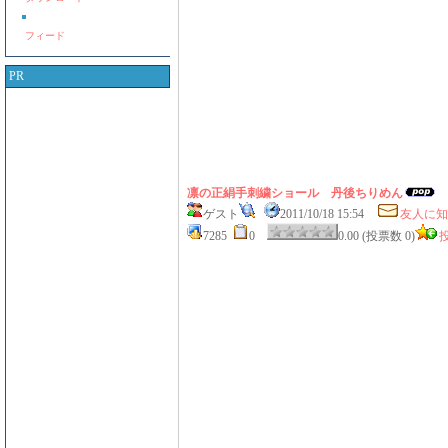
フィード
PR
凛の正絹手刺繍ショール 丹後ちりめん
ゲスト
2011/10/18 15:54
友人に知
7285
0
0.00 (投票数 0)