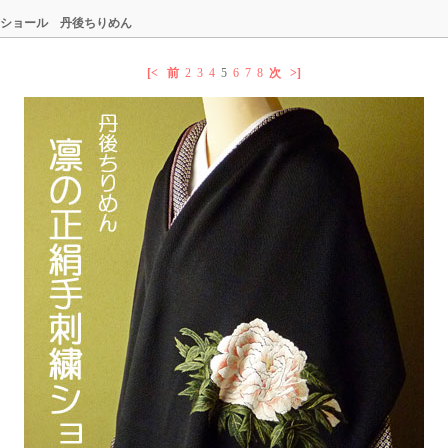
繍ショール 丹後ちりめん
[<
前
2
3
4
5
6
7
8
次
>]