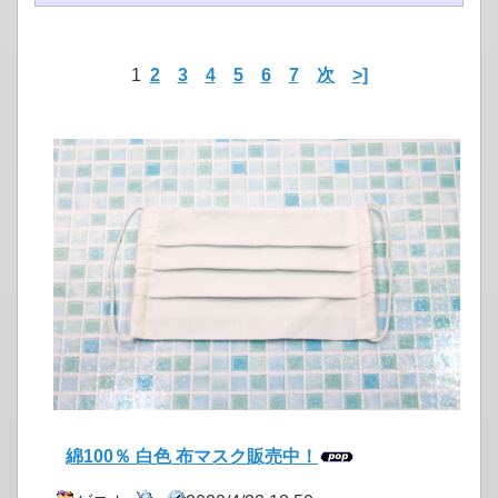
1
2
3
4
5
6
7
次
>]
綿100％ 白色 布マスク販売中！