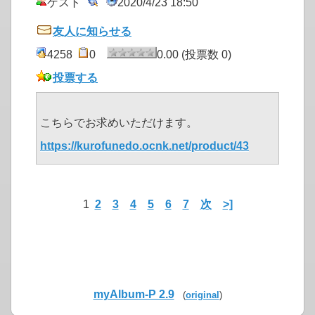
ゲスト
2020/4/23 18:50
友人に知らせる
4258
0
0.00 (投票数 0)
投票する
こちらでお求めいただけます。
https://kurofunedo.ocnk.net/product/43
1
2
3
4
5
6
7
次
>]
myAlbum-P 2.9
(
original
)