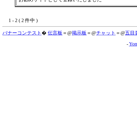
1 - 2 ( 2 件中 )
バナーコンテスト
�
伝言板
＝@
掲示板
＝@
チャット
＝@
五目
-
Yom