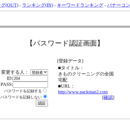
グ(OUT)
-
ランキング(IN)
-
キーワードランキング
-
バナーコ
【パスワード認証画面】
[登録データ]
■タイトル：
変更する人：
きものクリーニングの全国
ID:
宅配
PASS:
■URL：
パスワードを記録する
http://www.packman2.com
パスワードを記録しない
[
確認
]