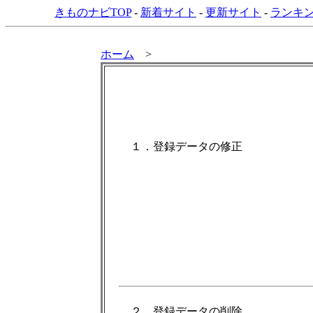
きものナビTOP
-
新着サイト
-
更新サイト
-
ランキン
ホーム
>
１．登録データの修正
２．登録データの削除