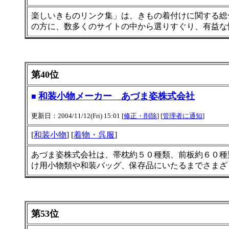
楽しいきものリンク集」は、きもの着付けに関する総
の方に、数多くのサイトの中から選りすぐり、有益な
第40位
和装小物メーカー あづま姿株式会社
■
更新日：2004/11/12(Fri) 15:01 [
修正・削除
] [
管理者に通知
]
[
和装小物
] [
着物・呉服
]
あづま姿株式会社は、帯枕約５０種類、前板約６０種
け用小物類や和装バッグ、保存品にいたるまでさまざ
第53位