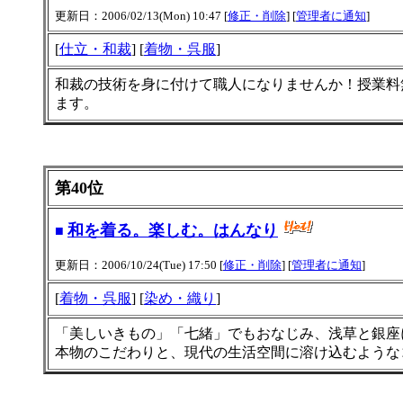
更新日：2006/02/13(Mon) 10:47 [
修正・削除
] [
管理者に通知
]
[
仕立・和裁
] [
着物・呉服
]
和裁の技術を身に付けて職人になりませんか！授業料
ます。
第40位
和を着る。楽しむ。はんなり
■
更新日：2006/10/24(Tue) 17:50 [
修正・削除
] [
管理者に通知
]
[
着物・呉服
] [
染め・織り
]
「美しいきもの」「七緒」でもおなじみ、浅草と銀座
本物のこだわりと、現代の生活空間に溶け込むような