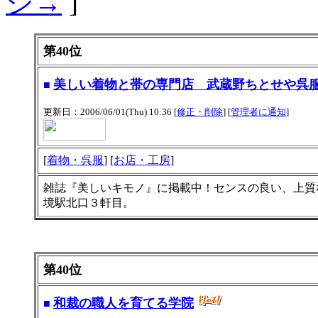
ジ→
]
第40位
美しい着物と帯の専門店 武蔵野ちとせや呉
■
更新日：2006/06/01(Thu) 10:36 [
修正・削除
] [
管理者に通知
]
[
着物・呉服
] [
お店・工房
]
雑誌『美しいキモノ』に掲載中！センスの良い、上質
境駅北口３軒目。
第40位
和裁の職人を育てる学院
■