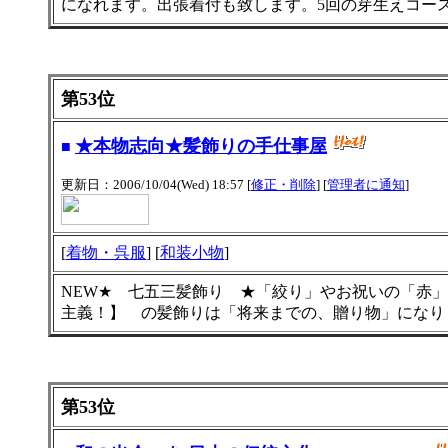
になれます。出張着付も致します。5回の芽生えコー
第53位
★本物志向★髪飾りの手仕事屋
■
更新日：2006/10/04(Wed) 18:57 [
修正・削除
] [
管理者に通知
]
[
着物・呉服
] [
和装小物
]
NEW★ 七五三髪飾り ★「絞り」やお祝いの「赤
主義！】 の髪飾りは「将来までの、贈り物」になり
第53位