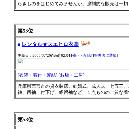
らきものをはじめてみませんか。強制的な販売は一切
第53位
レンタル★スエヒロ衣裳
■
更新日：2005/07/20(Wed) 02:04 [
修正・削除
] [
管理者に通知
]
[
衣装・着付・髪結
] [
お店・工房
]
兵庫県西宮市の貸衣装店。結婚式、成人式、七五三、
袖、留袖、付下げ、絽留袖など、１点ものの上質な着
第53位