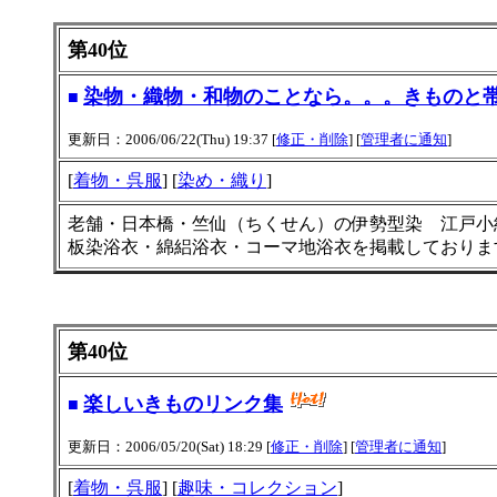
第40位
染物・織物・和物のことなら。。。きものと
■
更新日：2006/06/22(Thu) 19:37 [
修正・削除
] [
管理者に通知
]
[
着物・呉服
] [
染め・織り
]
老舗・日本橋・竺仙（ちくせん）の伊勢型染 江戸小
板染浴衣・綿絽浴衣・コーマ地浴衣を掲載しておりま
第40位
楽しいきものリンク集
■
更新日：2006/05/20(Sat) 18:29 [
修正・削除
] [
管理者に通知
]
[
着物・呉服
] [
趣味・コレクション
]