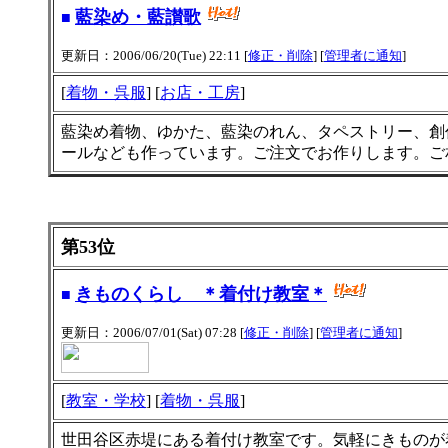
藍染め・藍讃歌
■
更新日：2006/06/20(Tue) 22:11 [
修正・削除
] [
管理者に通知
]
[
着物・呉服
] [
お店・工房
]
藍染め着物、ゆかた、藍染のれん、タペストリー、創
ールなども作っています。ご注文でお作りします。ご
第53位
きものくらし ＊着付け教室＊
■
更新日：2006/07/01(Sat) 07:28 [
修正・削除
] [
管理者に通知
]
[
教室・学校
] [
着物・呉服
]
世田谷区赤堤にある着付け教室です。気軽にきものが