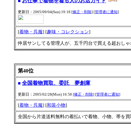
お仕事で着物を着る人のお店ガイド
■
更新日：2005/09/04(Sun) 19:18 [
修正・削除
] [
管理者に通知
]
[
着物・呉服
] [
趣味・コレクション
]
仲居サンしてる管理人が、五千円台で買える超おしゃ
第40位
全国着物買取、委託 夢創庫
■
更新日：2005/02/28(Mon) 16:58 [
修正・削除
] [
管理者に通知
]
[
着物・呉服
] [
和装小物
]
全国から片道送料無料の着払いで着物、小物、帯を買