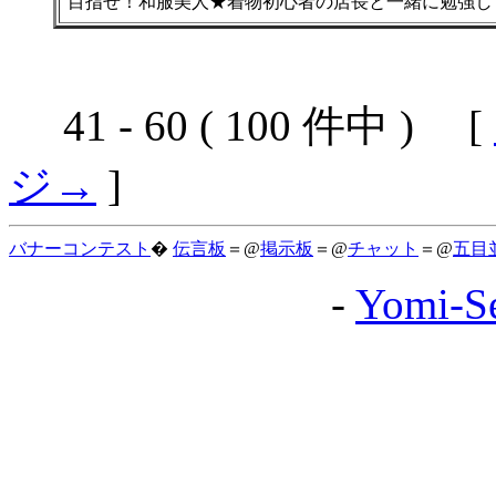
目指せ！和服美人★着物初心者の店長と一緒に勉強し
41 - 60 ( 100 件中 ) [
ジ→
]
バナーコンテスト
�
伝言板
＝@
掲示板
＝@
チャット
＝@
五目
-
Yomi-Se