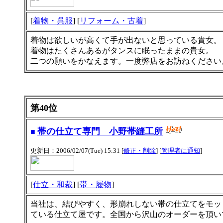
[
着物・呉服
] [
リフォーム・古着
]
着物は欲しいが高くて手が出ないと思っている貴女。
着物はたくさんあるがタンスに眠ったままの貴女。
二つの願いをかなえます。一度弊店をお訪ねください
第40位
帯の仕立て専門 小野帯縫工所
■
更新日：2006/02/07(Tue) 15:31 [
修正・削除
] [
管理者に通知
]
[
仕立・和裁
] [
帯・履物
]
当社は、結びやすく、形崩れしない帯の仕立てをモッ
ている仕立て屋です。全国から沢山のオーダーを頂い