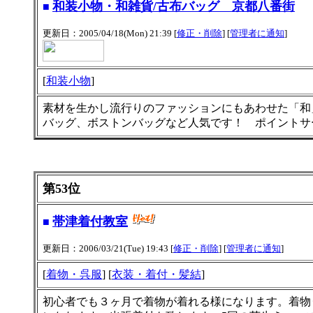
和装小物・和雑貨/古布バッグ 京都八番街
■
更新日：2005/04/18(Mon) 21:39 [
修正・削除
] [
管理者に通知
]
[
和装小物
]
素材を生かし流行りのファッションにもあわせた「和
バッグ、ボストンバッグなど人気です！ ポイントサ
第53位
帯津着付教室
■
更新日：2006/03/21(Tue) 19:43 [
修正・削除
] [
管理者に通知
]
[
着物・呉服
] [
衣装・着付・髪結
]
初心者でも３ヶ月で着物が着れる様になります。着物･