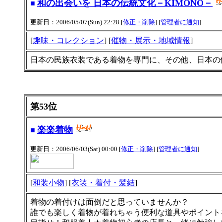
和の出会いを 日本の伝統文化－KIMONO－
■
更新日：2006/05/07(Sun) 22:28 [
修正・削除
] [
管理者に通知
]
[
趣味・コレクション
] [
催物・展示・地域情報
]
日本の民族衣装である着物を専門に、その他、日本の
第53位
楽楽着物
■
更新日：2006/06/03(Sat) 00:00 [
修正・削除
] [
管理者に通知
]
[
和装小物
] [
衣装・着付・髪結
]
着物の着付けは面倒だと思っていませんか？
誰でも楽しく着物が着れちゃう便利な道具やポイント