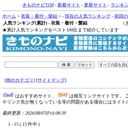
きものナビTOP
-
新着サイト
-
更新サイト
-
ランキン
ホーム
>
衣装・着付・髪結
> -
現在の人気ランキング
-
前回の
人気ランキング(累計) - 衣装・着付・髪結
（きものナビに
★累計人気ランキングをベスト100位まで紹介しています
[
他のカテゴリ
] [
サイトマップ
]
はおすすめサイト、
は相互リンクサイトです。
※リンク先が無くなっている等の問題がある場合にはタイトル
最終更新：2026/08/07(Fri) 08:39
1 - 15 ( 15 件中 )