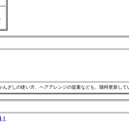
。
。かんざしの使い方、ヘアアレンジの提案なども、随時更新して
料！