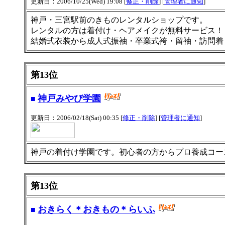
更新日：2006/10/25(Wed) 19:08 [
修正・削除
] [
管理者に通知
]
神戸・三宮駅前のきものレンタルショップです。
レンタルの方は着付け・ヘアメイクが無料サービス！
結婚式衣装から成人式振袖・卒業式袴・留袖・訪問着
第13位
神戸みやび学園
■
更新日：2006/02/18(Sat) 00:35 [
修正・削除
] [
管理者に通知
]
神戸の着付け学園です。初心者の方からプロ養成コー
第13位
おきらく＊おきもの＊らいふ
■