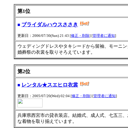
第1位
ブライダルハウスささき
■
更新日：2006/07/30(Sun) 21:43 [
修正・削除
] [
管理者に通知
]
ウェディングドレスやタキシードから留袖、モーニン
婚葬祭の衣裳を取りそろえています。
第2位
レンタル★スエヒロ衣裳
■
更新日：2005/07/20(Wed) 02:04 [
修正・削除
] [
管理者に通知
]
兵庫県西宮市の貸衣装店。結婚式、成人式、七五三、
な着物を取り揃えています。