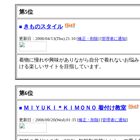
第5位
きものスタイル
■
更新日：2006/04/13(Thu) 21:10 [
修正・削除
] [
管理者に通知
]
着物に憧れや興味がありながら自分で着れないお悩み
ける楽しいサイトを目指しています。
第6位
ＭＩＹＵＫＩ＊ＫＩＭＯＮＯ 着付け教室
■
更新日：2006/09/20(Wed) 01:35 [
修正・削除
] [
管理者に通知
]