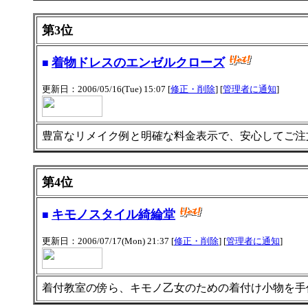
第3位
着物ドレスのエンゼルクローズ
■
更新日：2006/05/16(Tue) 15:07 [
修正・削除
] [
管理者に通知
]
豊富なリメイク例と明確な料金表示で、安心してご注
第4位
キモノスタイル綺綸堂
■
更新日：2006/07/17(Mon) 21:37 [
修正・削除
] [
管理者に通知
]
着付教室の傍ら、キモノ乙女のための着付け小物を手