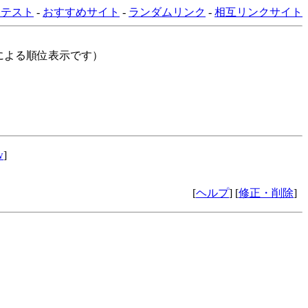
ンテスト
-
おすすめサイト
-
ランダムリンク
-
相互リンクサイト
る順位表示です）
w
]
[
ヘルプ
] [
修正・削除
]