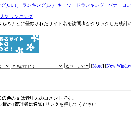
グ(OUT)
-
ランキング(IN)
-
キーワードランキング
-
バナーコ
人気ランキング
登録されたサイト名を訪問者がクリックした統計によ
[
More
] [
New Windo
この色
の文は管理人のコメントです。
横の [
管理者に通知
] リンクを押してください