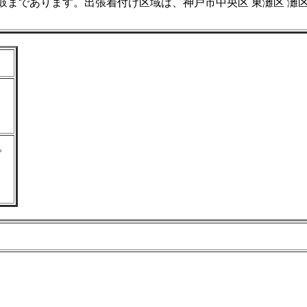
まであります。出張着付け区域は、神戸市中央区 東灘区 灘区 
。