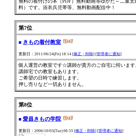
無料の着付けの本（PDF）無料動画等ゆかた～二重太鼓
料）です。浴衣兵児帯等、無料動画配信中！
第7位
きもの着付教室
■
更新日：2011/06/24(Fri) 18:14 [
修正・削除
] [
管理者に通知
]
個人運営の教室です☆講師が貴方のご自宅に伺います
講師宅での教室もあります。
ご希望の日時で練習します。
押し売りなど一切ありません。
第8位
愛昌きもの学院
■
更新日：2006/10/03(Tue) 06:55 [
修正・削除
] [
管理者に通知
]