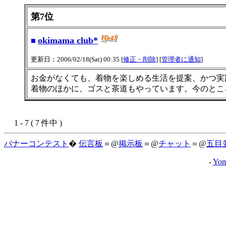
第7位
okimama club*
■
更新日：2006/02/18(Sat) 00:35 [
修正・削除
] [
管理者に通知
]
お金がなくても、着物を楽しめる生活を提案、かつ実
着物のほかに、ゴスと茶道もやっています。今のとこ
1 - 7 ( 7 件中 )
バナーコンテスト
�
伝言板
＝@
掲示板
＝@
チャット
＝@
五目
-
Yom