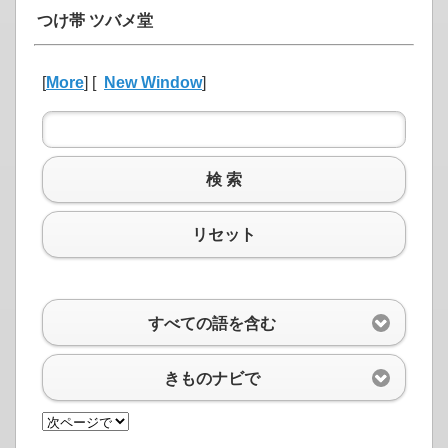
つけ帯 ツバメ堂
[
More
] [
New Window
]
検 索
リセット
すべての語を含む
きものナビで