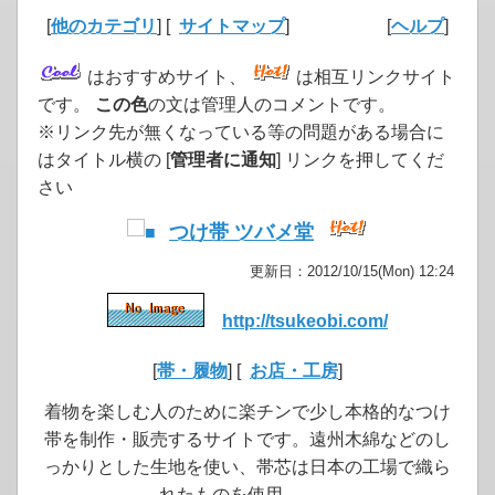
[
他のカテゴリ
] [
サイトマップ
]
[
ヘルプ
]
はおすすめサイト、
は相互リンクサイト
です。
この色
の文は管理人のコメントです。
※リンク先が無くなっている等の問題がある場合に
はタイトル横の [
管理者に通知
] リンクを押してくだ
さい
つけ帯 ツバメ堂
更新日：2012/10/15(Mon) 12:24
http://tsukeobi.com/
[
帯・履物
] [
お店・工房
]
着物を楽しむ人のために楽チンで少し本格的なつけ
帯を制作・販売するサイトです。遠州木綿などのし
っかりとした生地を使い、帯芯は日本の工場で織ら
れたものを使用。