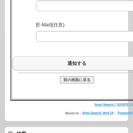
[E-Mail](任意)
通知する
Yomi-Search [ XOOPS ] Ve
Based on -
Yomi-Search Ver4.19
-
Powered 