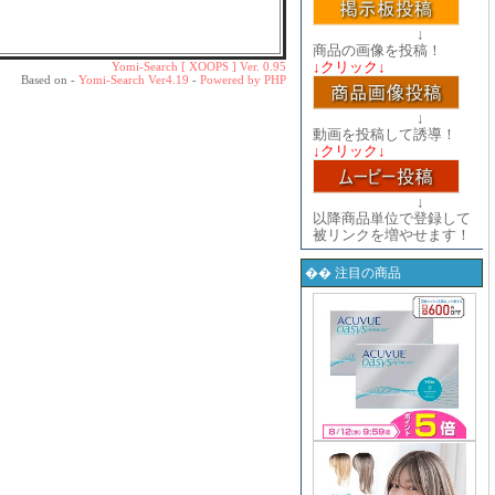
↓
商品の画像を投稿！
↓クリック↓
Yomi-Search [ XOOPS ] Ver. 0.95
Based on -
Yomi-Search Ver4.19
-
Powered by PHP
↓
動画を投稿して誘導！
↓クリック↓
↓
以降商品単位で登録して
被リンクを増やせます！
�� 注目の商品