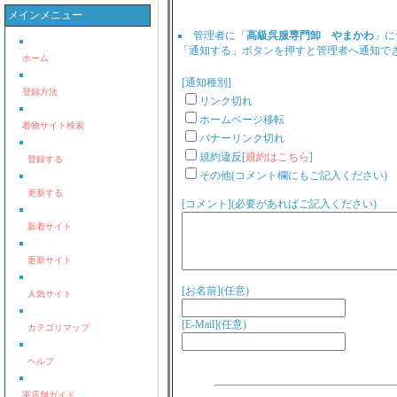
メインメニュー
管理者に「
高級呉服専門卸 やまかわ
」に
「通知する」ボタンを押すと管理者へ通知で
ホーム
[通知種別]
登録方法
リンク切れ
ホームページ移転
着物サイト検索
バナーリンク切れ
規約違反[
規約はこちら
]
登録する
その他(コメント欄にもご記入ください)
更新する
[コメント](必要があればご記入ください)
新着サイト
更新サイト
[お名前](任意)
人気サイト
[E-Mail](任意)
カテゴリマップ
ヘルプ
実店舗ガイド