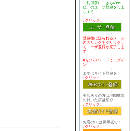
ご利用前に「きものナ
ビ」のユーザ登録をしま
しょう
！
↓クリック↓
↓
登録後に送られるメール
内のリンクをクリックし
てユーザ登録が完了しま
す
↓
IDとパスワードでログイ
ン
↓
まずはサイト登録を！
↓クリック↓
↓
実店ありの方は地図機能
の付いた店舗紹介！
↓クリック↓
↓
お店のPRは掲示板で！
↓クリック↓