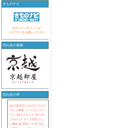
きものナビ
当サイトへのリンクは
このバナーをお使いください
売れ筋の着物
売れ筋の帯
[あす楽対応] お仕立て上がり
デニム着物 メンズ & レディ
ース 3色 6スタイル 094-765
【 M L LL サイズ対応 デニ
ム素材 綿 単衣 バチ衿 洗え