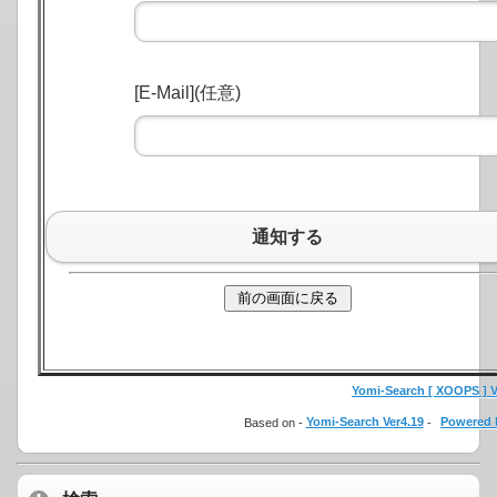
[E-Mail](任意)
通知する
Yomi-Search [ XOOPS ] Ve
Based on -
Yomi-Search Ver4.19
-
Powered 