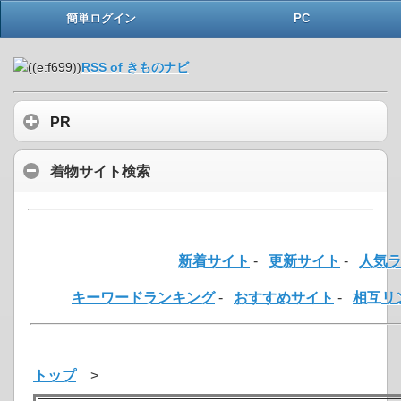
簡単ログイン
PC
RSS of きものナビ
PR
着物サイト検索
新着サイト
-
更新サイト
-
人気
キーワードランキング
-
おすすめサイト
-
相互リ
トップ
>