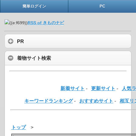
簡単ログイン
PC
RSS of きものナビ
PR
着物サイト検索
新着サイト
-
更新サイト
-
人気
キーワードランキング
-
おすすめサイト
-
相互リ
トップ
>