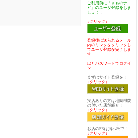
ご利用前に「きものナ
ビ」のユーザ登録をしま
しょう
！
↓クリック↓
↓
登録後に送られるメール
内のリンクをクリックし
てユーザ登録が完了しま
す
↓
IDとパスワードでログイ
ン
↓
まずはサイト登録を！
↓クリック↓
↓
実店ありの方は地図機能
の付いた店舗紹介！
↓クリック↓
↓
お店のPRは掲示板で！
↓クリック↓