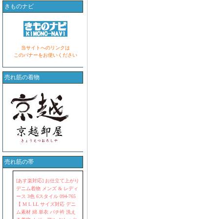
きものナビ
当サイトへのリンクは
このバナーをお使いください
売れ筋の着物
売れ筋の帯
[あす楽対応] お仕立て上がり
デニム着物 メンズ & レディ
ース 3色 6スタイル 094-765
【 M L LL サイズ対応 デニ
ム素材 綿 単衣 バチ衿 洗え