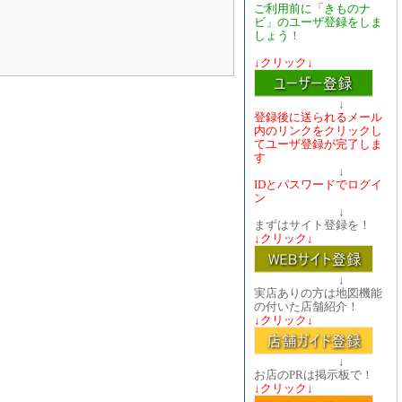
ご利用前に「きものナ
ビ」のユーザ登録をしま
しょう
！
↓クリック↓
↓
登録後に送られるメール
内のリンクをクリックし
てユーザ登録が完了しま
す
↓
IDとパスワードでログイ
ン
↓
まずはサイト登録を！
↓クリック↓
↓
実店ありの方は地図機能
の付いた店舗紹介！
↓クリック↓
↓
お店のPRは掲示板で！
↓クリック↓