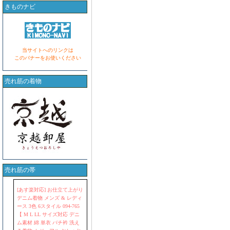
きものナビ
当サイトへのリンクは
このバナーをお使いください
売れ筋の着物
売れ筋の帯
[あす楽対応] お仕立て上がり
デニム着物 メンズ & レディ
ース 3色 6スタイル 094-765
【 M L LL サイズ対応 デニ
ム素材 綿 単衣 バチ衿 洗え