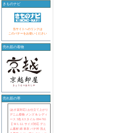
きものナビ
当サイトへのリンクは
このバナーをお使いください
売れ筋の着物
売れ筋の帯
[あす楽対応] お仕立て上がり
デニム着物 メンズ & レディ
ース 3色 6スタイル 094-765
【 M L LL サイズ対応 デニ
ム素材 綿 単衣 バチ衿 洗え