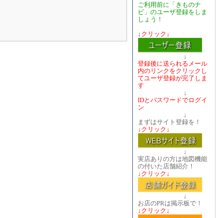
ご利用前に「きものナ
ビ」のユーザ登録をしま
しょう
！
↓クリック↓
↓
登録後に送られるメール
内のリンクをクリックし
てユーザ登録が完了しま
す
↓
IDとパスワードでログイ
ン
↓
まずはサイト登録を！
↓クリック↓
↓
実店ありの方は地図機能
の付いた店舗紹介！
↓クリック↓
↓
お店のPRは掲示板で！
↓クリック↓