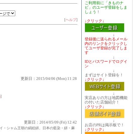
ご利用前に「きものナ
ビ」のユーザ登録をしま
しょう
！
[
ヘルプ
]
↓クリック↓
↓
登録後に送られるメール
内のリンクをクリックし
てユーザ登録が完了しま
す
↓
IDとパスワードでログイ
ン
↓
まずはサイト登録を！
更新日：2015/04/06 (Mon) 11:28
↓クリック↓
↓
)
]
実店ありの方は地図機能
の付いた店舗紹介！
↓クリック↓
↓
更新日：2014/05/09 (Fri) 12:42
お店のPRは掲示板で！
イ・シャム王朝の絹絵絣、日本の藍染・絣・麻
↓クリック↓