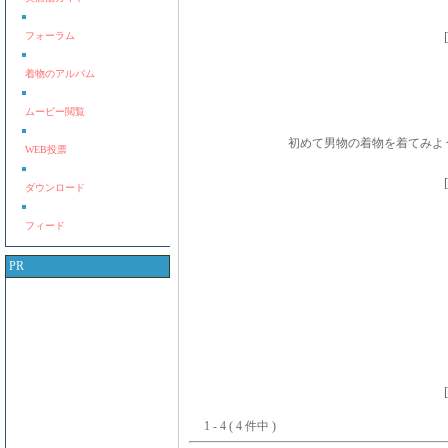
[
フォーラム
着物のアルバム
ムービー閲覧
初めて男物の着物を着てみよ
WEB投票
[
ダウンロード
フィード
PR
[
1 - 4 ( 4 件中 )