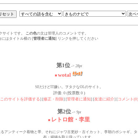
クサイトです。
この色
の文は管理人のコメントです。
にはタイトル横の [
管理者に通知
] リンクを押してください
第1位
->
28pt
wotal
■
SEだけどIT嫌い。ヲタクなOLのサイト。
評価: 0 (投票数 0 )
このサイトを評価する
] [
修正・削除
] [
管理者に通知
] [
友達に紹介
] [
コメント(0
第2位
->
9pt
レトロ館・李里
■
甦るアンティーク着物と帯、それにジャワ古更紗・古イカット、李朝のポシャギ、タ
布・縮緬を取り扱っています。