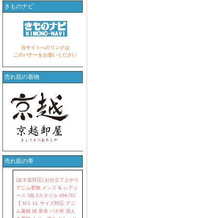
きものナビ
当サイトへのリンクは
このバナーをお使いください
売れ筋の着物
売れ筋の帯
[あす楽対応] お仕立て上がり
デニム着物 メンズ & レディ
ース 3色 6スタイル 094-765
【 M L LL サイズ対応 デニ
ム素材 綿 単衣 バチ衿 洗え