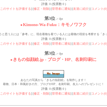
評価: 0 (投票数 0 )
このサイトを評価する
] [
修正・削除
] [
管理者に通知
] [
友達に紹介
] [
コメント(0
第3位
->
8pt
Kimono-Wa-Fuku：キモノワフク
■
うと思う人には「参考」に、現在着物を着ている人には着物の現状を考察する「き
評価: 0 (投票数 0 )
このサイトを評価する
] [
修正・削除
] [
管理者に通知
] [
友達に紹介
] [
コメント(0
第3位
->
8pt
きもの似顔絵.jp - ブログ・HP、名刺印刷に
■
あなたの写真から「きもの似顔絵」を制作します！
着物、日本・和風好きの方、ブログやHP、名刺印刷、友人へのプレゼントに！
評価: 0 (投票数 0 )
このサイトを評価する
] [
修正・削除
] [
管理者に通知
] [
友達に紹介
] [
コメント(0