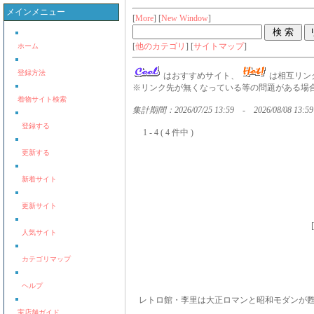
メインメニュー
[
More
] [
New Window
]
[
他のカテゴリ
] [
サイトマップ
]
ホーム
登録方法
はおすすめサイト、
は相互リン
※リンク先が無くなっている等の問題がある場合
着物サイト検索
集計期間：2026/07/25 13:59 - 2026/08/08 13:59
登録する
1 - 4 ( 4 件中 )
更新する
新着サイト
更新サイト
[
人気サイト
カテゴリマップ
ヘルプ
レトロ館・李里は大正ロマンと昭和モダンが
実店舗ガイド