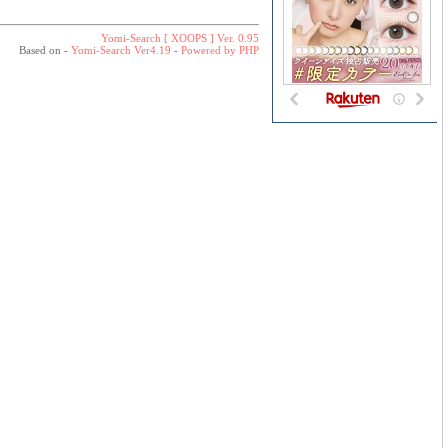
Yomi-Search [ XOOPS ] Ver. 0.95
Based on -
Yomi-Search Ver4.19
-
Powered by PHP