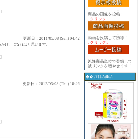
↓
)
]
商品の画像を投稿！
↓クリック↓
↓
動画を投稿して誘導！
更新日：2011/05/08 (Sun) 04:42
↓クリック↓
っかけ」になればと思います。
)
]
↓
以降商品単位で登録して
被リンクを増やせます！
�� 注目の商品
更新日：2012/03/08 (Thu) 10:46
)
]