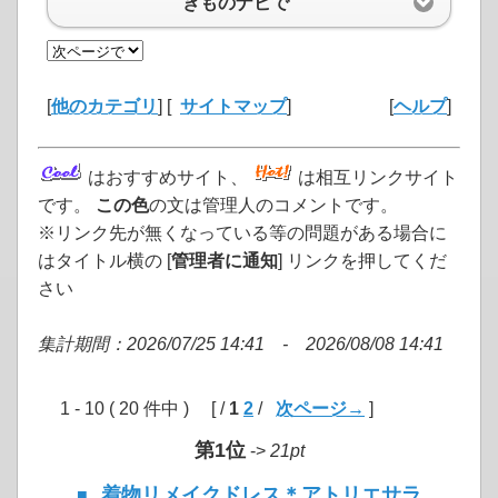
きものナビで
[
他のカテゴリ
] [
サイトマップ
]
[
ヘルプ
]
はおすすめサイト、
は相互リンクサイト
です。
この色
の文は管理人のコメントです。
※リンク先が無くなっている等の問題がある場合に
はタイトル横の [
管理者に通知
] リンクを押してくだ
さい
集計期間：2026/07/25 14:41 - 2026/08/08 14:41
1 - 10 ( 20 件中 ) [ /
1
2
/
次ページ→
]
第1位
->
21pt
着物リメイクドレス＊アトリエサラ
■