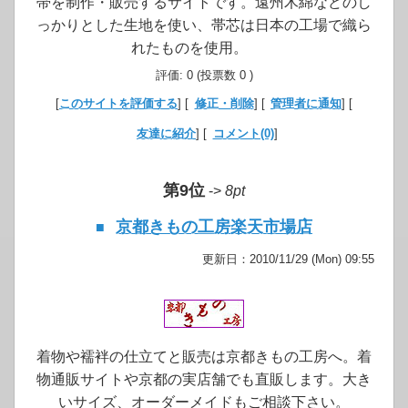
帯を制作・販売するサイトです。遠州木綿などのし
っかりとした生地を使い、帯芯は日本の工場で織ら
れたものを使用。
評価: 0 (投票数 0 )
[
このサイトを評価する
] [
修正・削除
] [
管理者に通知
] [
友達に紹介
] [
コメント(0)
]
第9位
->
8pt
京都きもの工房楽天市場店
■
更新日：2010/11/29 (Mon) 09:55
着物や襦袢の仕立てと販売は京都きもの工房へ。着
物通販サイトや京都の実店舗でも直販します。大き
いサイズ、オーダーメイドもご相談下さい。