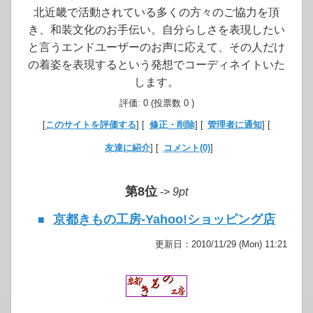
北近畿で活動されている多くの方々のご協力を頂
き、和装文化のお手伝い。自分らしさを表現したい
と言うエンドユーザーのお声に応えて、その人だけ
の着姿を表現するという発想でコーディネイトいた
します。
評価: 0 (投票数 0 )
[
このサイトを評価する
] [
修正・削除
] [
管理者に通知
] [
友達に紹介
] [
コメント(0)
]
第8位
->
9pt
京都きもの工房-Yahoo!ショッピング店
■
更新日：2010/11/29 (Mon) 11:21