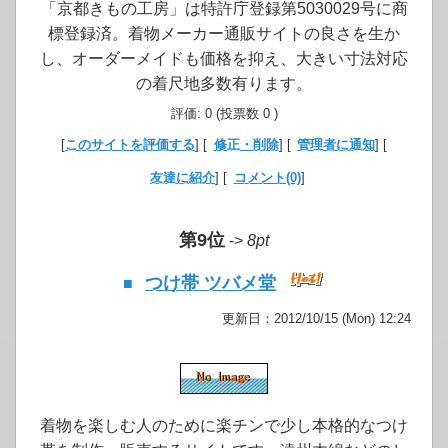
「京都きもの工房」は特許庁登録第5030029号に商
標登録済。着物メーカー通販サイトの良さを生か
し、オーダーメイドも価格を抑え、大きい寸法対応
の着尺地多数有ります。
評価: 0 (投票数 0 )
[
このサイトを評価する
] [
修正・削除
] [
管理者に通知
] [
友達に紹介
] [
コメント(0)
]
第9位
->
8pt
つけ帯 ツバメ堂
■
更新日：2012/10/15 (Mon) 12:24
着物を楽しむ人のために楽チンで少し本格的なつけ