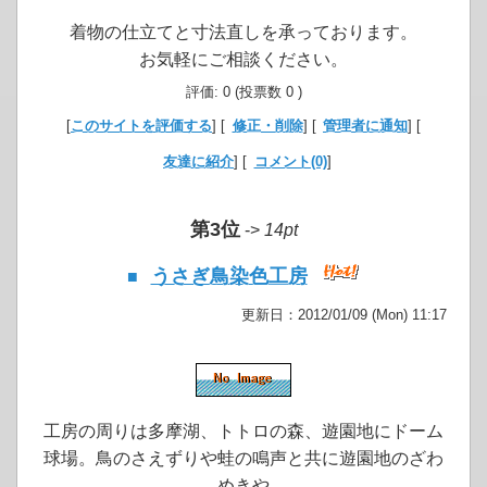
着物の仕立てと寸法直しを承っております。
お気軽にご相談ください。
評価: 0 (投票数 0 )
[
このサイトを評価する
] [
修正・削除
] [
管理者に通知
] [
友達に紹介
] [
コメント(0)
]
第3位
->
14pt
うさぎ鳥染色工房
■
更新日：2012/01/09 (Mon) 11:17
工房の周りは多摩湖、トトロの森、遊園地にドーム
球場。鳥のさえずりや蛙の鳴声と共に遊園地のざわ
めきや