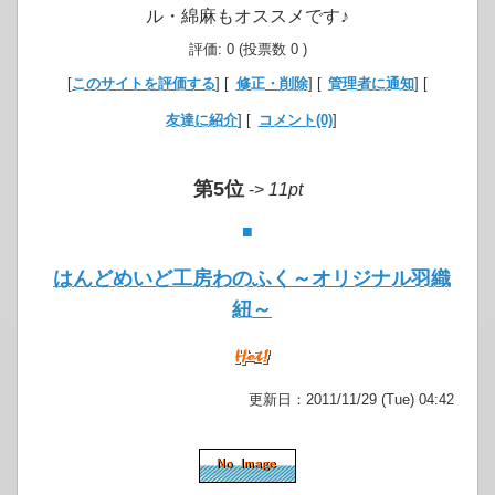
ル・綿麻もオススメです♪
評価: 0 (投票数 0 )
[
このサイトを評価する
] [
修正・削除
] [
管理者に通知
] [
友達に紹介
] [
コメント(0)
]
第5位
->
11pt
■
はんどめいど工房わのふく～オリジナル羽織
紐～
更新日：2011/11/29 (Tue) 04:42