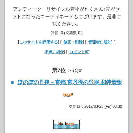
アンティーク・リサイクル着物がたくさん♪帯がセ
ットになったコーディネートもございます。是非ご
覧ください。
評価: 0 (投票数 0 )
[
このサイトを評価する
] [
修正・削除
] [
管理者に通知
] [
友達に紹介
] [
コメント(0)
]
第7位
->
10pt
ほのぼの丹後－京都 京丹後の呉服 和装情報
■
更新日：2012/03/23 (Fri) 03:30