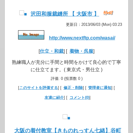
沢田和服裁縫所 【 大阪市 】
更新日：2013/06/03 (Mon) 03:23
http://www.nextftp.com/wasai/
[
仕立・和裁
] [
着物・呉服
]
熟練職人が充分に手間と時間をかけて良心的で丁寧
に仕立てます。( 東京式・男仕立 )
評価: 0 (投票数 0 )
[
このサイトを評価する
] [
修正・削除
] [
管理者に通知
] [
友達に紹介
] [
コメント(0)
]
大阪の着付教室【きものれっすん七緒】谷町