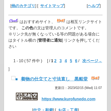
[
他のカテゴリ
] [
サイトマップ
]
[
ヘルプ
]
はおすすめサイト、
は相互リンクサイト
です。
この色
の文は管理人のコメントです。
※リンク先が無くなっている等の問題がある場合に
はタイトル横の [
管理者に通知
] リンクを押してくだ
さい
1 - 10 ( 57 件中 ) [ /
1
2
3
4
5
6
/
次ページ→
]
着物の仕立てと寸法直し 黒船堂
更新日：2023/02/15 (Wed) 11:07
https://www.kurofunedo.com
[
仕立・和裁
] [
お店・工房
]