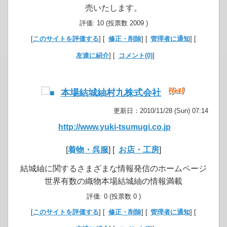
売いたします。
評価: 10 (投票数 2009 )
[
このサイトを評価する
] [
修正・削除
] [
管理者に通知
] [
友達に紹介
] [
コメント(0)
]
本場結城紬村九株式会社
更新日：2010/11/28 (Sun) 07:14
http://www.yuki-tsumugi.co.jp
[
着物・呉服
] [
お店・工房
]
結城紬に関するさまざまな情報発信のホームページ
世界有数の織物本場結城紬の情報満載
評価: 0 (投票数 0 )
[
このサイトを評価する
] [
修正・削除
] [
管理者に通知
] [