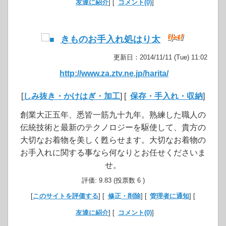
友達に紹介
] [
コメント(0)
]
きものお手入れ処はり太
更新日：2014/11/11 (Tue) 11:02
http://www.za.ztv.ne.jp/harita/
[
しみ抜き・かけはぎ・加工
] [
保存・手入れ・収納
]
創業大正五年、悉皆一筋九十九年。熟練した職人の
伝統技術と最新のテクノロジーを駆使して、貴方の
大切なお着物を美しく甦らせます。大切なお着物の
お手入れに関する事なら何なりとお任せくださいま
せ。
評価: 9.83 (投票数 6 )
[
このサイトを評価する
] [
修正・削除
] [
管理者に通知
] [
友達に紹介
] [
コメント(0)
]