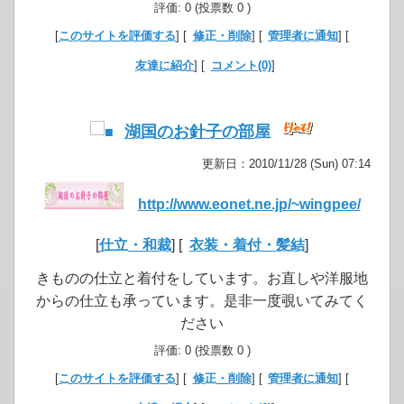
評価: 0 (投票数 0 )
[
このサイトを評価する
] [
修正・削除
] [
管理者に通知
] [
友達に紹介
] [
コメント(0)
]
湖国のお針子の部屋
更新日：2010/11/28 (Sun) 07:14
http://www.eonet.ne.jp/~wingpee/
[
仕立・和裁
] [
衣装・着付・髪結
]
きものの仕立と着付をしています。お直しや洋服地
からの仕立も承っています。是非一度覗いてみてく
ださい
評価: 0 (投票数 0 )
[
このサイトを評価する
] [
修正・削除
] [
管理者に通知
] [