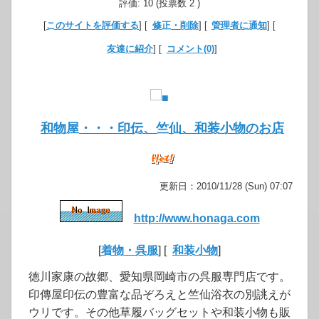
評価: 10 (投票数 2 )
[
このサイトを評価する
] [
修正・削除
] [
管理者に通知
] [
友達に紹介
] [
コメント(0)
]
和物屋・・・印伝、竺仙、和装小物のお店
更新日：2010/11/28 (Sun) 07:07
http://www.honaga.com
[
着物・呉服
] [
和装小物
]
徳川家康の故郷、愛知県岡崎市の呉服専門店です。
印傳屋印伝の豊富な品ぞろえと竺仙浴衣の別誂えが
ウリです。その他草履バッグセットや和装小物も販