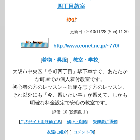
四丁目教室
更新日：2010/11/28 (Sun) 11:30
http://www.eonet.ne.jp/~770/
[
着物・呉服
] [
教室・学校
]
大阪市中央区「谷町四丁目」駅下車すぐ、あたたか
な町屋での個人着付教室です。
初心者の方のレッスン～師範を志す方のレッスン、
それ以外にも「今、習いたい事」が習えて、しかも
明確な料金設定で安心の教室です。
評価: 10 (投票数 1 )
[
このサイトを評価する
] [
修正・削除
] [
管理者に通知
] [
友達に紹介
] [
コメント(0)
]