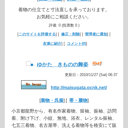
着物の仕立てと寸法直しを承っております。
お気軽にご相談ください。
評価: 0 (投票数 0 )
[
このサイトを評価する
] [
修正・削除
] [
管理者に通知
] [
友達に紹介
] [
コメント(0)
]
ゆかた きものの舞姿
更新日：2010/11/27 (Sat) 06:37
http://maisugata.ocnk.net/
[
着物・呉服
] [
帯・履物
]
小京都龍野から、有名作家着物、留袖、振袖、訪問
着、附け下げ、小紋、無地、浴衣、レンタル振袖、
七五三着物、名古屋帯、洗える着物等を格安にて販