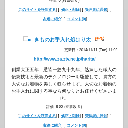
評価: 0 (投票数 0 )
[
このサイトを評価する
] [
修正・削除
] [
管理者に通知
] [
友達に紹介
] [
コメント(0)
]
きものお手入れ処はり太
更新日：2014/11/11 (Tue) 11:02
http://www.za.ztv.ne.jp/harita/
創業大正五年、悉皆一筋九十九年。熟練した職人の
伝統技術と最新のテクノロジーを駆使して、貴方の
大切なお着物を美しく甦らせます。大切なお着物の
お手入れに関する事なら何なりとお任せくださいま
せ。
評価: 9.83 (投票数 6 )
[
このサイトを評価する
] [
修正・削除
] [
管理者に通知
] [
友達に紹介
] [
コメント(0)
]