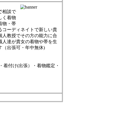
で相談で
しく着物
着物・帯
るコーディネイトで新しい貴
個人教授でその方の能力に合
職人達が貴女の着物や帯を生
（出張可・年中無休)
・着付け(出張）・着物鑑定・