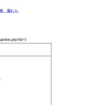
座 藤むら
glelink.php?lid=5
紫