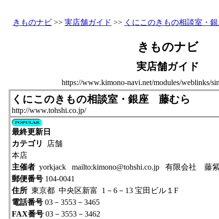
きものナビ
>>
実店舗ガイド
>>
くにこのきもの相談室・銀
きものナビ
実店舗ガイド
https://www.kimono-navi.net/modules/weblinks/sin
くにこのきもの相談室・銀座 藤むら
http://www.tohshi.co.jp/
最終更新日
カテゴリ
店舗
本店
主催者
yorkjack mailto:kimono@tohshi.co.jp 有限会社 藤
郵便番号
104-0041
住所
東京都 中央区新富 1－6－13 宝田ビル１F
電話番号
03－3553－3465
FAX番号
03－3553－3462