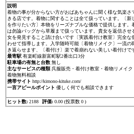
説明
着物の事が分からない方がおばあちゃんに聞く様な気楽さ
きる店です。着物に関することは全て扱っています。〔新
を作りたい方〕本物をリーズナブルな価格で提供します。
は勿論バッグから草履まで扱っています。貴女を返信させ
女を発見すること請け合いです〔実践着付け教室〕完全な
わせて指導します。入学随時可能〔着物リメイク〕一流の
き返らせます、〔着付け〕楽で着崩れない美しい着付けです
最寄駅
有楽町線新富町駅2番出口3分
駐車場の有無と台数
無し
主なサービスの種類
呉服販売・着付け教室・着物リメイク
着物無料相談
携帯サイト
http://kimono-kituke.com/
一言アピールポイント
優しく何でも相談できます
ヒット数:
2188
評価:
0.00 (投票数 0 )