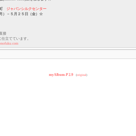
楽町
ジャパンシルクセンター
月）－５月２５日（金）☆
直接
)に仕立てています。
onofuku.com
myAlbum-P 2.9
(
original
)