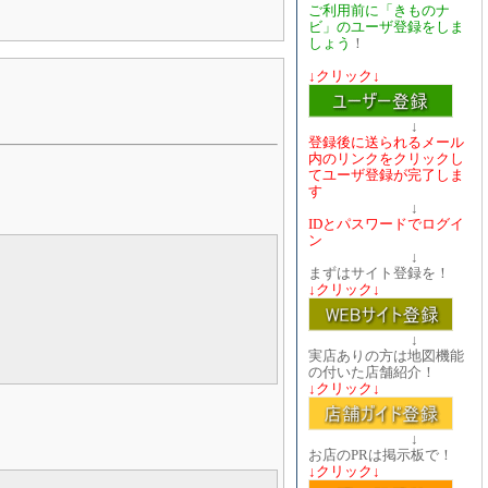
ご利用前に「きものナ
ビ」のユーザ登録をしま
しょう
！
↓クリック↓
↓
登録後に送られるメール
内のリンクをクリックし
てユーザ登録が完了しま
す
↓
IDとパスワードでログイ
ン
↓
まずはサイト登録を！
↓クリック↓
↓
実店ありの方は地図機能
の付いた店舗紹介！
↓クリック↓
↓
お店のPRは掲示板で！
↓クリック↓