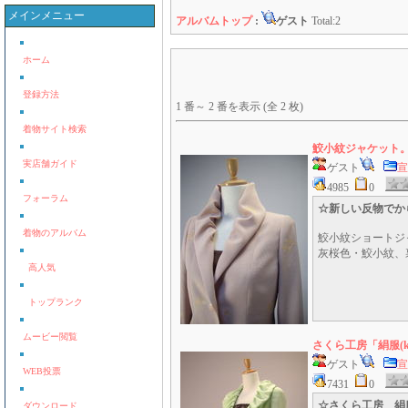
メインメニュー
アルバムトップ
:
ゲスト
Total:2
ホーム
登録方法
1 番～ 2 番を表示 (全 2 枚)
着物サイト検索
鮫小紋ジャケット
実店舗ガイド
ゲスト
宣
4985
0
フォーラム
☆新しい反物でか
着物のアルバム
鮫小紋ショートジ
灰桜色・鮫小紋、
高人気
トップランク
ムービー閲覧
さくら工房「絹服(kim
ゲスト
宣
WEB投票
7431
0
☆さくら工房 絹服(
ダウンロード