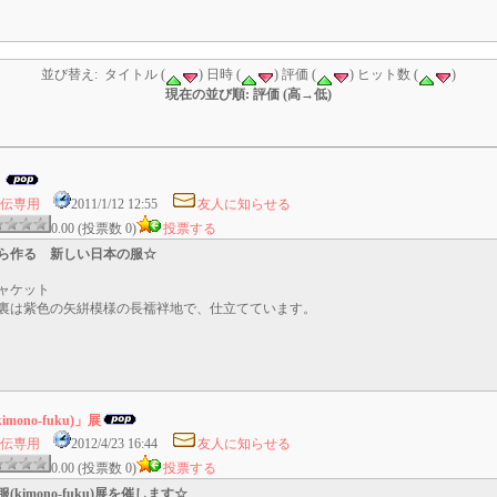
並び替え: タイトル (
) 日時 (
) 評価 (
) ヒット数 (
)
現在の並び順: 評価 (高→低)
。
伝専用
2011/1/12 12:55
友人に知らせる
0.00 (投票数 0)
投票する
ら作る 新しい日本の服☆
ャケット
裏は紫色の矢絣模様の長襦袢地で、仕立てています。
ono-fuku)」展
伝専用
2012/4/23 16:44
友人に知らせる
0.00 (投票数 0)
投票する
kimono-fuku)展を催します☆