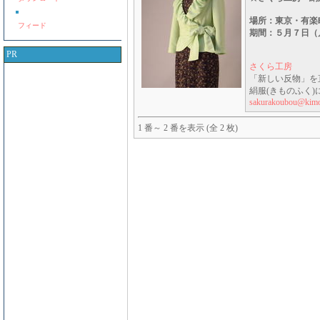
場所：東京・有
フィード
期間：５月７日（
PR
さくら工房
「新しい反物」を
絹服(きものふく
sakurakoubou@kim
1 番～ 2 番を表示 (全 2 枚)