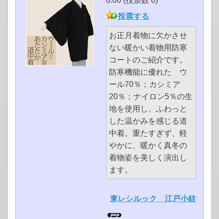
0.00 (投票数 0)
投票する
お正月着物に欠かさせ
ない暖かい着物用防寒
コートのご紹介です。
防寒機能に優れた ウ
ール70％；カシミア
20％；ナイロン5％の生
地を使用し、ふわっと
した温かみを感じる道
中着。重たすぎず、軽
やかに、暖かく真冬の
着物姿を美しく演出し
ます。
東レシルック 江戸小紋